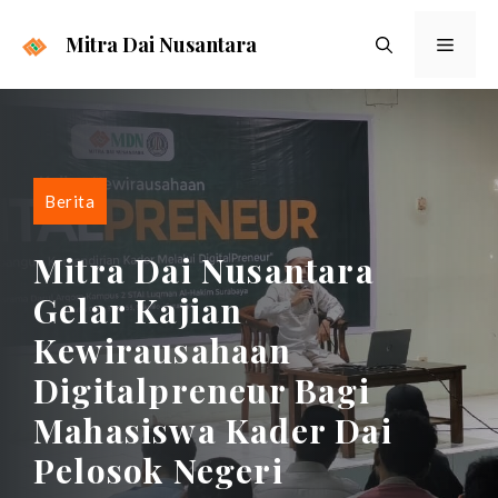
Langsung
ke
Mitra Dai Nusantara
Menu
isi
Berita
Mitra Dai Nusantara
Gelar Kajian
Kewirausahaan
Digitalpreneur Bagi
Mahasiswa Kader Dai
Pelosok Negeri