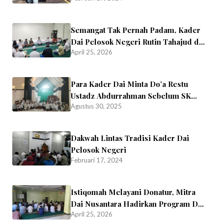
Semangat Tak Pernah Padam, Kader
Dai Pelosok Negeri Rutin Tahajud dan
April 25, 2026
Menghafal Al-Qur’an
Para Kader Dai Minta Do’a Restu
Ustadz Abdurrahman Sebelum SK
Agustus 30, 2025
tugas Dibacakan
Dakwah Lintas Tradisi Kader Dai
Pelosok Negeri
Februari 17, 2024
Istiqomah Melayani Donatur, Mitra
Dai Nusantara Hadirkan Program Doa
April 25, 2026
Bersama Kader Dai Tiap Jumat