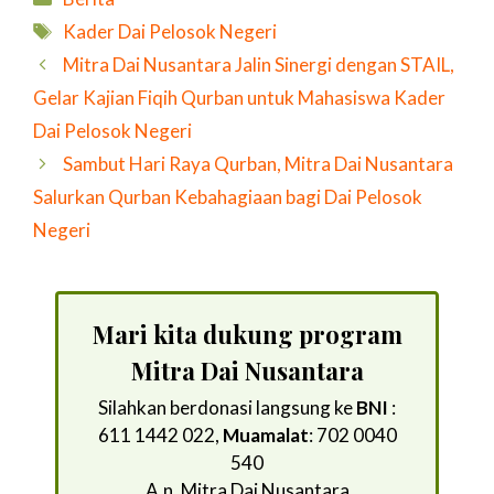
Tag
Kader Dai Pelosok Negeri
Mitra Dai Nusantara Jalin Sinergi dengan STAIL,
Gelar Kajian Fiqih Qurban untuk Mahasiswa Kader
Dai Pelosok Negeri
Sambut Hari Raya Qurban, Mitra Dai Nusantara
Salurkan Qurban Kebahagiaan bagi Dai Pelosok
Negeri
Mari kita dukung program
Mitra Dai Nusantara
Silahkan berdonasi langsung ke
BNI
:
611 1442 022,
Muamalat
: 702 0040
540
A.n. Mitra Dai Nusantara