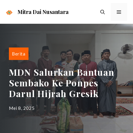
Langsung
ke
Mitra Dai Nusantara
Menu
isi
Berita
MDN Salurkan Bantuan
Sembako Ke Ponpes
Darul Hijrah Gresik
Mei 8, 2025