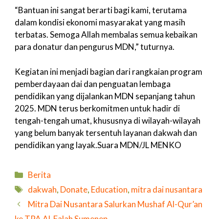
“Bantuan ini sangat berarti bagi kami, terutama
dalam kondisi ekonomi masyarakat yang masih
terbatas. Semoga Allah membalas semua kebaikan
para donatur dan pengurus MDN,” tuturnya.
Kegiatan ini menjadi bagian dari rangkaian program
pemberdayaan dai dan penguatan lembaga
pendidikan yang dijalankan MDN sepanjang tahun
2025. MDN terus berkomitmen untuk hadir di
tengah-tengah umat, khususnya di wilayah-wilayah
yang belum banyak tersentuh layanan dakwah dan
pendidikan yang layak.Suara MDN/JL MENKO
Kategori
Berita
Tag
dakwah
,
Donate
,
Education
,
mitra dai nusantara
Mitra Dai Nusantara Salurkan Mushaf Al-Qur’an
ke TPA Al-Falah Sumenep