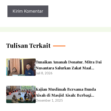
Tulisan Terkait
Tunaikan Amanah Donatur, Mitra Dai
Nusantara Salurkan Zakat Maal
Juli 8, 2026
kepada Fakir Miskin
Kajian Muslimah Bersama Bunda
Aisah di Masjid Aisah: Berbagi
Desember 1, 2025
Kebaikan di Hari Jumat Bersama
Mitra Dai Nusantara