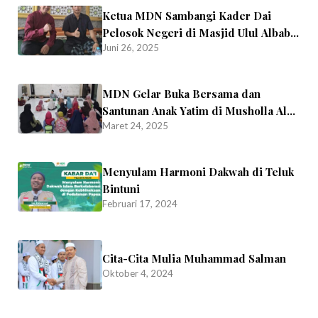
Ketua MDN Sambangi Kader Dai
Pelosok Negeri di Masjid Ulul Albab
Juni 26, 2025
Surabaya
MDN Gelar Buka Bersama dan
Santunan Anak Yatim di Musholla Al-
Maret 24, 2025
Ikhlas Karangrejo
Menyulam Harmoni Dakwah di Teluk
Bintuni
Februari 17, 2024
Cita-Cita Mulia Muhammad Salman
Oktober 4, 2024