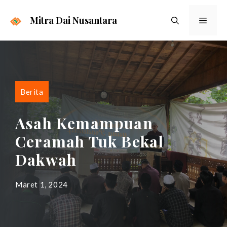
Langsung
ke
Mitra Dai Nusantara
Menu
isi
Berita
Asah Kemampuan
Ceramah Tuk Bekal
Dakwah
Maret 1, 2024