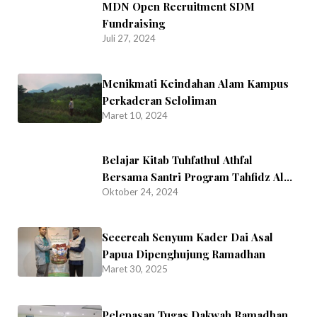
MDN Open Recruitment SDM
Fundraising
Juli 27, 2024
Menikmati Keindahan Alam Kampus
Perkaderan Seloliman
Maret 10, 2024
Belajar Kitab Tuhfathul Athfal
Bersama Santri Program Tahfidz Al
Oktober 24, 2024
Qur’an
Secercah Senyum Kader Dai Asal
Papua Dipenghujung Ramadhan
Maret 30, 2025
Pelepasan Tugas Dakwah Ramadhan