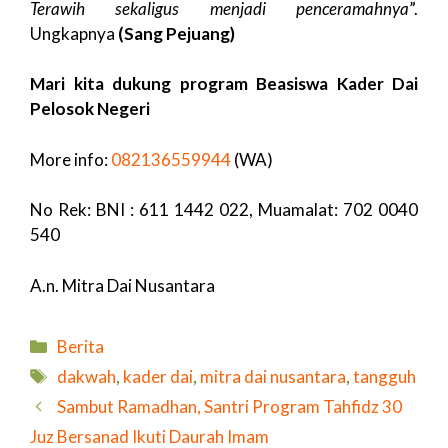
Terawih sekaligus menjadi penceramahnya
”.
Ungkapnya
(Sang Pejuang)
Mari kita dukung program Beasiswa Kader Dai
Pelosok Negeri
More info:
082136559944
(WA)
No Rek: BNI : 611 1442 022, Muamalat: 702 0040
540
A.n. Mitra Dai Nusantara
Kategori
Berita
Tag
dakwah
,
kader dai
,
mitra dai nusantara
,
tangguh
Sambut Ramadhan, Santri Program Tahfidz 30
Juz Bersanad Ikuti Daurah Imam