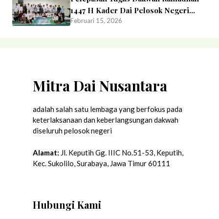
1447 H Kader Dai Pelosok Negeri
Februari 15, 2026
Mahasiswa STAIL Surabaya
Mitra Dai Nusantara
adalah salah satu lembaga yang berfokus pada
keterlaksanaan dan keberlangsungan dakwah
diseluruh pelosok negeri
Alamat:
Jl. Keputih Gg. IIIC No.51-53, Keputih,
Kec. Sukolilo, Surabaya, Jawa Timur 60111
Hubungi Kami