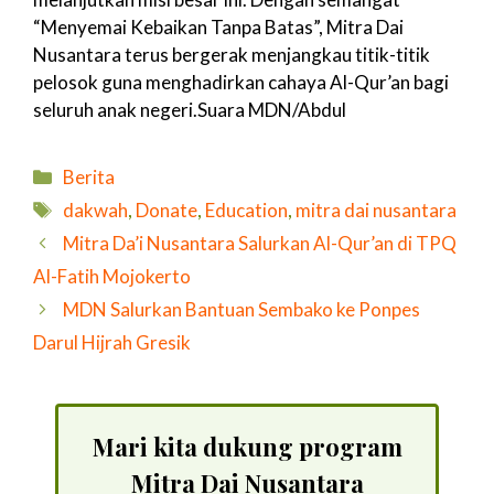
“Menyemai Kebaikan Tanpa Batas”, Mitra Dai
Nusantara terus bergerak menjangkau titik-titik
pelosok guna menghadirkan cahaya Al-Qur’an bagi
seluruh anak negeri.Suara MDN/Abdul
Kategori
Berita
Tag
dakwah
,
Donate
,
Education
,
mitra dai nusantara
Mitra Da’i Nusantara Salurkan Al-Qur’an di TPQ
Al-Fatih Mojokerto
MDN Salurkan Bantuan Sembako ke Ponpes
Darul Hijrah Gresik
Mari kita dukung program
Mitra Dai Nusantara