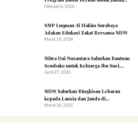
Februari 6, 2026
Masjid Aqshal Madinah Pesantren
Hidayatullah Surabaya
SMP Luqman Al Hakim Surabaya
Adakan Edukasi Zakat Bersama MDN
Maret 19, 2024
Mitra Dai Nusantara Salurkan Bantuan
Sembako untuk Keluarga Ibu Suci,
April 27, 2026
Wujud Kepedulian Sesama
MDN Salurkan Bingkisan Lebaran
kepada Lansia dan Janda di
Maret 26, 2025
Tambaksari