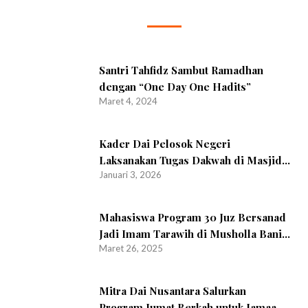
Santri Tahfidz Sambut Ramadhan
dengan “One Day One Hadits”
Maret 4, 2024
Kader Dai Pelosok Negeri
Laksanakan Tugas Dakwah di Masjid
Januari 3, 2026
As-Sohabah, Dusun Ketanen,
Margomulyo, Muntilan
Mahasiswa Program 30 Juz Bersanad
Jadi Imam Tarawih di Musholla Bani
Maret 26, 2025
Abu Bakar Kalijudan
Mitra Dai Nusantara Salurkan
Program Jumat Berkah untuk Jamaah