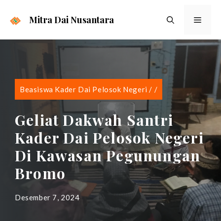
Langsung
ke
Mitra Dai Nusantara
Menu
isi
Beasiswa Kader Dai Pelosok Negeri
/
/
Geliat Dakwah Santri
Kader Dai Pelosok Negeri
Di Kawasan Pegunungan
Bromo
Desember 7, 2024