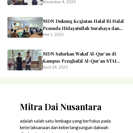
November 4, 2024
MDN Dukung Kegiatan Halal Bi Halal
Pemuda Hidayatullah Surabaya dan
Mei 1, 2025
Cangkruk Time bersama Babe
Dzikrullah
MDN Salurkan Wakaf Al-Qur’an di
Kampus Penghafal Al-Qur’an STAI
April 24, 2025
Luqman Al-Hakim Surabaya,
Seloliman, Mojokerto
Mitra Dai Nusantara
adalah salah satu lembaga yang berfokus pada
keterlaksanaan dan keberlangsungan dakwah