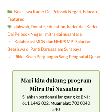
Kategori
Beasiswa Kader Dai Pelosok Negeri
,
Educate
,
Featured
Tag
dakwah
,
Donate
,
Education
,
kader dai
,
Kader
Dai Pelosok Negeri
,
mitra dai nusantara
Kolaborasi MDN dan HMPS MPI Salurkan
Beasiswa di Panti Darussalam Surabaya
Rikki: Kisah Perjuangan Sang Penghafal Qur’an
Mari kita dukung program
Mitra Dai Nusantara
Silahkan berdonasi langsung ke
BNI
:
611 1442 022,
Muamalat
: 702 0040
540