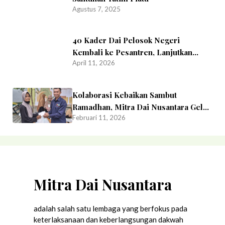
Agustus 7, 2025
40 Kader Dai Pelosok Negeri
Kembali ke Pesantren, Lanjutkan
April 11, 2026
Perjuangan Menuntut Ilmu dan
Menghafal Al-Qur’an
Kolaborasi Kebaikan Sambut
Ramadhan, Mitra Dai Nusantara Gelar
Februari 11, 2026
Baksos Bersama Az-Zahra, Mushida,
dan Komite Sekolah
Mitra Dai Nusantara
adalah salah satu lembaga yang berfokus pada
keterlaksanaan dan keberlangsungan dakwah