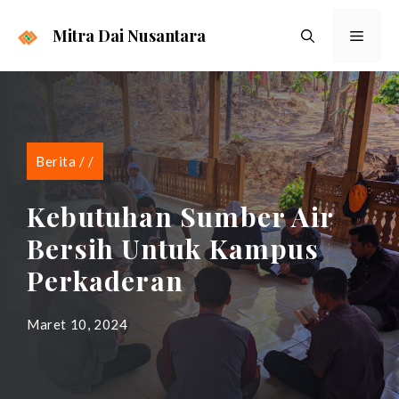
Langsung
ke
Mitra Dai Nusantara
Menu
isi
Berita
/
/
Kebutuhan Sumber Air
Bersih Untuk Kampus
Perkaderan
Maret 10, 2024