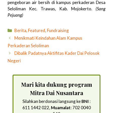
pengeboran air bersih di kampus perkaderan Desa
Seloliman Kec. Trawas, Kab. Mojokerto.
(Sang
Pejuang)
Kategori
Berita
,
Featured
,
Fundraising
Menikmati Keindahan Alam Kampus
Perkaderan Seloliman
Dibalik Padatnya Aktifitas Kader Dai Pelosok
Negeri
Mari kita dukung program
Mitra Dai Nusantara
Silahkan berdonasi langsung ke
BNI
:
611 1442 022,
Muamalat
: 702 0040