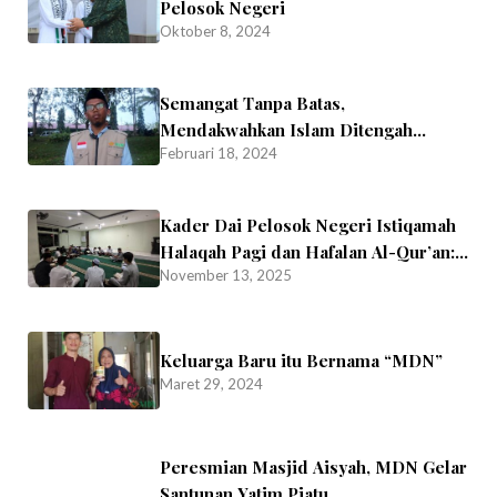
Pelosok Negeri
Oktober 8, 2024
Semangat Tanpa Batas,
Mendakwahkan Islam Ditengah
Februari 18, 2024
Minoritas.
Kader Dai Pelosok Negeri Istiqamah
Halaqah Pagi dan Hafalan Al-Qur’an:
November 13, 2025
Menjaga Semangat Dakwah dari Fajar
Keluarga Baru itu Bernama “MDN”
Maret 29, 2024
Peresmian Masjid Aisyah, MDN Gelar
Santunan Yatim Piatu