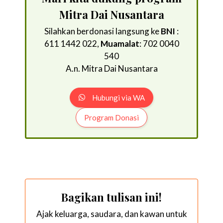
Mitra Dai Nusantara
Silahkan berdonasi langsung ke
BNI
:
611 1442 022,
Muamalat
: 702 0040
540
A.n. Mitra Dai Nusantara
Hubungi via WA
Program Donasi
Bagikan tulisan ini!
Ajak keluarga, saudara, dan kawan untuk