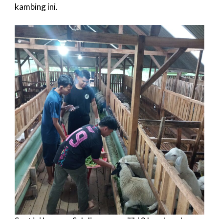
kambing ini.