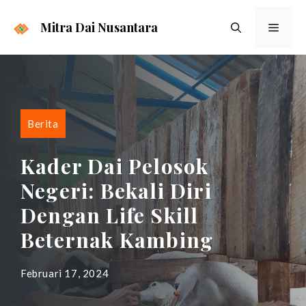
Langsung
ke
Mitra Dai Nusantara
Menu
isi
Berita
Kader Dai Pelosok
Negeri: Bekali Diri
Dengan Life Skill
Beternak Kambing
Februari 17, 2024