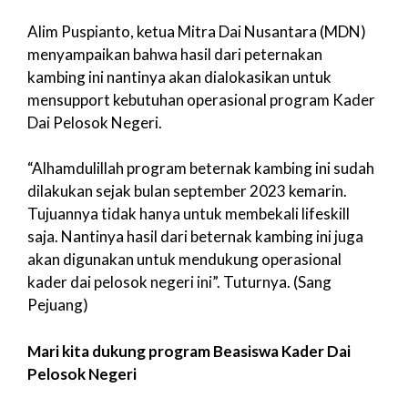
Alim Puspianto, ketua Mitra Dai Nusantara (MDN)
menyampaikan bahwa hasil dari peternakan
kambing ini nantinya akan dialokasikan untuk
mensupport kebutuhan operasional program Kader
Dai Pelosok Negeri.
“Alhamdulillah program beternak kambing ini sudah
dilakukan sejak bulan september 2023 kemarin.
Tujuannya tidak hanya untuk membekali lifeskill
saja. Nantinya hasil dari beternak kambing ini juga
akan digunakan untuk mendukung operasional
kader dai pelosok negeri ini”. Tuturnya. (Sang
Pejuang)
Mari kita dukung program Beasiswa Kader Dai
Pelosok Negeri