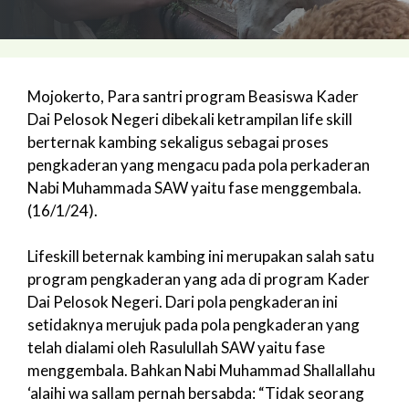
Mojokerto, Para santri program Beasiswa Kader
Dai Pelosok Negeri dibekali ketrampilan life skill
berternak kambing sekaligus sebagai proses
pengkaderan yang mengacu pada pola perkaderan
Nabi Muhammada SAW yaitu fase menggembala.
(16/1/24).
Lifeskill beternak kambing ini merupakan salah satu
program pengkaderan yang ada di program Kader
Dai Pelosok Negeri. Dari pola pengkaderan ini
setidaknya merujuk pada pola pengkaderan yang
telah dialami oleh Rasulullah SAW yaitu fase
menggembala. Bahkan Nabi Muhammad Shallallahu
‘alaihi wa sallam pernah bersabda: “Tidak seorang