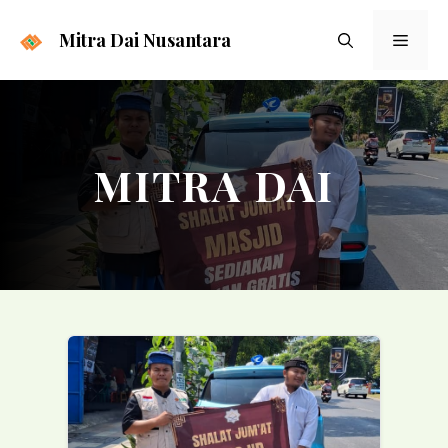
Langsung
ke
Mitra Dai Nusantara
Menu
isi
MITRA DAI