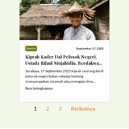
tujuh tahun, pada Sabtu (18/10/2025). Kegiatan ...
Read more
Berita
September 17, 2025
Kiprah Kader Dai Pelosok Negeri,
Ustadz Rifaul Mujahidin, Berdakwah
dan Mengabdi di Pedalaman Kec.
Surabaya, 17 September 2025 Kiprah seorang dai di
Ampek Nagari Bawan, Kab. Agam,
pelosok negeri bukan sekadar tentang
Sumatra Barat
menyampaikan ceramah atau mengajar ilmu
agama. Lebih dari itu, ia adalah perjuangan,
Baca Selengkapnya
pengorbanan, sekaligus pengabdian tSotal untuk
menyalakan cahaya Islam di tengah keterbatasan
dan tantangan yang besar. Itulah yang kini dijalani
oleh Ustadz Rifaul Mujahidin, kader Dai Pelosok
1
2
3
Berikutnya
Negeri yang saat ini ...
Read more