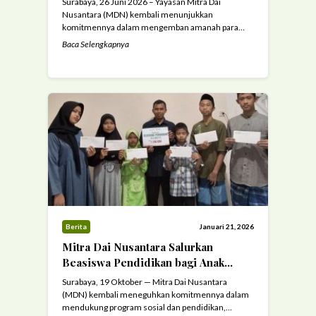
Surabaya, 26 Juni 2026 – Yayasan Mitra Dai
Miskin
Nusantara (MDN) kembali menunjukkan
komitmennya dalam mengemban amanah para
donatur melalui penyaluran zakat maal kepada
Baca Selengkapnya
masyarakat yang berhak menerima. Program ini
merupakan wujud nyata tanggung jawab,
transparansi, dan kepedulian sosial dalam
mendistribusikan amanah donatur kepada para
fakir miskin yang membutuhkan. Salah satu
penerima manfaat kali ini adalah ...
Read more
Berita
Januari 21, 2026
Mitra Dai Nusantara Salurkan
Beasiswa Pendidikan bagi Anak
Yatim dan Piatu di TPA Karangrejo,
Surabaya, 19 Oktober — Mitra Dai Nusantara
Surabaya
(MDN) kembali meneguhkan komitmennya dalam
mendukung program sosial dan pendidikan,