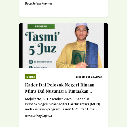
khususnya bagi anak-anak yatim dan piatu. Kali ini,
Baca Selengkapnya
MDN menyalurkan bantuan beasiswa pendidikan
kepada enam santri yatim dan piatu di TPA Al-Ikhlas
Karangrejo, Surabaya, dalam sebuah kegiatan
silaturahmi yang penuh kehangatan dan
kebersamaan. Kegiatan yang berlangsung pada
sore ...
Read more
Berita
Desember 13, 2025
Kader Dai Pelosok Negeri Binaan
Mitra Dai Nusantara Tuntaskan
Tasmi’ Lima Juz di Kampus Madyan
Mojokerto, 13 Desember 2025 — Kader Dai
Seloliman
Pelosok Negeri binaan Mitra Dai Nusantara (MDN)
melaksanakan program Tasmi’ Al-Qur’an Lima Juz
yang diselenggarakan di Kampus Pengkaderan
Baca Selengkapnya
Madyan Seloliman, Mojokerto. Kegiatan ini digelar
pada akhir semester sebagai bagian dari evaluasi