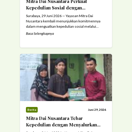
Mitra Dai Nusantara Perkuat
Kepedulian Sosial dengan
Menyalurkan Zakat Maal kepada
Surabaya, 29 Juni 2026 — Yayasan Mitra Dai
Mualaf
Nusantara kembali menunjukkan komitmennya
dalam menguatkan kepedulian sosial melalui
penyaluran zakat maal dari para muzaki kepada
Baca Selengkapnya
saudara mualaf yang membutuhkan. Program ini
menjadi bagian dari ikhtiar lembaga dalam
menunaikan amanah donatur sekaligus
menghadirkan manfaat nyata bagi masyarakat,
khususnya mereka yang sedang berjuang
mempertahankan kehidupan dan keimanan di ...
Read more
Berita
Juni 29, 2026
Mitra Dai Nusantara Tebar
Kepedulian dengan Menyalurkan
Zakat Maal Donatur kepada Fakir