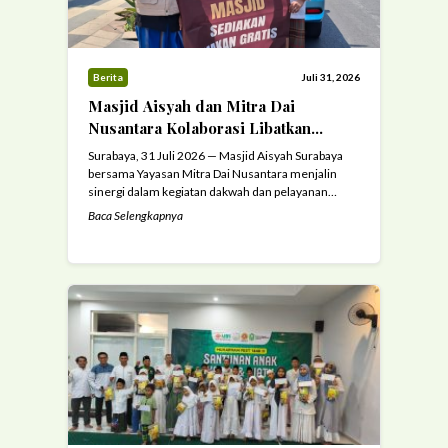
Berita
Juli 31, 2026
Masjid Aisyah dan Mitra Dai
Nusantara Kolaborasi Libatkan
Kader Dai sebagai Relawan Masjid
Surabaya, 31 Juli 2026 — Masjid Aisyah Surabaya
bersama Yayasan Mitra Dai Nusantara menjalin
sinergi dalam kegiatan dakwah dan pelayanan
umat. Kolaborasi tersebut dilaksanakan secara
Baca Selengkapnya
rutin setiap hari Jumat dengan melibatkan
mahasiswa kader dai pelosok negeri sebagai
relawan masjid. Dalam kegiatan ini, sebanyak
empat mahasiswa kader dai diterjunkan setiap
Jumat untuk membantu berbagai pelayanan kepada
...
Read more