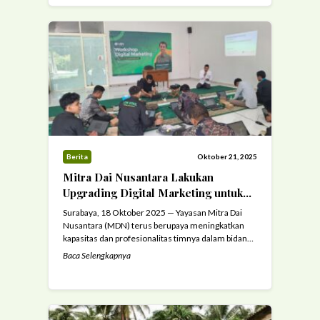
akademik sekaligus penguatan ruhiyah para
mahasantri kader dai. Pelaksanaan tasmi’
berlangsung dalam suasana yang penuh khidmat.
Sejak ...
Read more
Berita
Oktober 21, 2025
Mitra Dai Nusantara Lakukan
Upgrading Digital Marketing untuk
Tingkatkan Dakwah dan Fundraising
Surabaya, 18 Oktober 2025 — Yayasan Mitra Dai
Nusantara (MDN) terus berupaya meningkatkan
kapasitas dan profesionalitas timnya dalam bidang
dakwah dan pengelolaan fundraising digital.
Baca Selengkapnya
Sebagai bentuk komitmen tersebut, MDN
menggelar Workshop Digital Marketing di Masjid
Aisyah, Surabaya, dengan menghadirkan
narasumber Bapak Untung Surapati, seorang
praktisi digital marketing berpengalaman selama