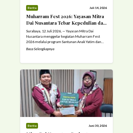
Berita
Juli 14, 2026
Muharram Fest 2026: Yayasan Mitra
Dai Nusantara Tebar Kepedulian dan
Kebahagiaan melalui Santunan Anak
Surabaya, 12 Juli 2026, — Yayasan Mitra Dai
Yatim dan Piatu
Nusantara menggelar kegiatan Muharram Fest
2026 melalui program Santunan Anak Yatim dan
Piatu yang bertempat di Masjid Aisah Surabaya.
Baca Selengkapnya
Kegiatan ini menjadi momentum istimewa di bulan
Muharram sebagai wujud kepedulian, kasih sayang,
dan komitmen sosial dalam menghadirkan
kebahagiaan bagi anak-anak yatim dan piatu.
Kegiatan yang berlangsung dengan ...
Read more
Berita
Juni 30, 2026