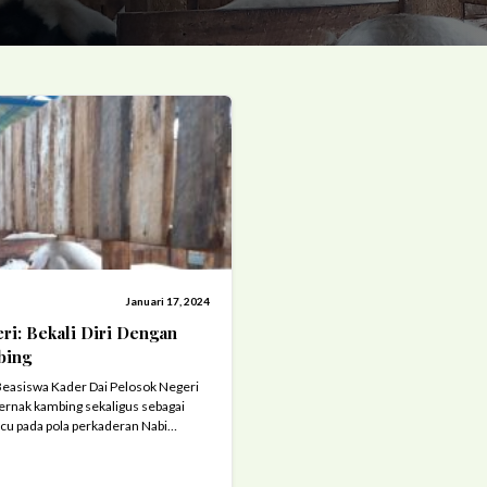
Januari 17, 2024
ri: Bekali Diri Dengan
bing
Beasiswa Kader Dai Pelosok Negeri
erternak kambing sekaligus sebagai
u pada pola perkaderan Nabi
embala. (16/1/24). Lifeskill
 salah satu program pengkaderan
elosok Negeri. Dari pola pengkaderan