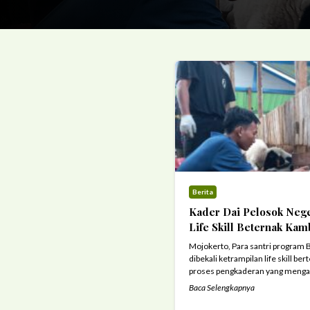
Berita
Kader Dai Pelosok Nege
Life Skill Beternak Kam
Mojokerto, Para santri program 
dibekali ketrampilan life skill b
proses pengkaderan yang mengac
Muhammada SAW yaitu fase mengg
Baca Selengkapnya
beternak kambing ini merupakan
yang ada di program Kader Dai P