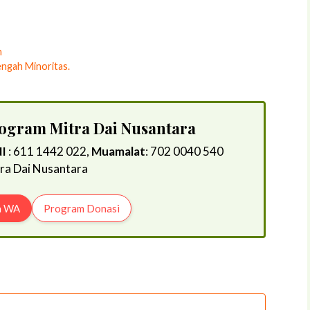
h
ngah Minoritas.
rogram Mitra Dai Nusantara
I
: 611 1442 022,
Muamalat
: 702 0040 540
tra Dai Nusantara
a WA
Program Donasi