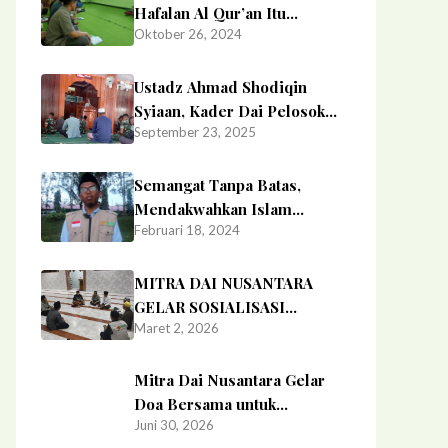
Hafalan Al Qur’an Itu
Oktober 26, 2024
Bernama Juziyah
Ustadz Ahmad Shodiqin
Syiaan, Kader Dai Pelosok
September 23, 2025
Negeri yang Istiqamah
Berdakwah di Papua Tengah
Semangat Tanpa Batas,
Mendakwahkan Islam
Februari 18, 2024
Ditengah Minoritas.
MITRA DAI NUSANTARA
GELAR SOSIALISASI
Maret 2, 2026
PROGRAM MDN DI MASJID
AL- MUSTHOFA KENJERAN
SURABAYA
Mitra Dai Nusantara Gelar
Doa Bersama untuk
Juni 30, 2026
Almarhumah Donatur Ibu Sri