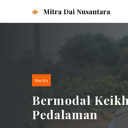
Langsung
Mitra Dai Nusantara
ke
isi
Berita
Bermodal Keikh
Pedalaman