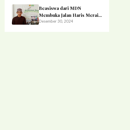
Rahajoe binti Soewardi
Sastrosoediro
Beasiswa dari MDN
Membuka Jalan Haris Meraih
Desember 30, 2024
Cita-Cita