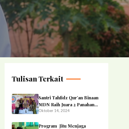
Tulisan Terkait
Santri Tahfidz Qur’an Binaan
MDN Raih Juara 2 Panahan
Oktober 14, 2024
Tingkat Nasional
Program Jitu Menjaga