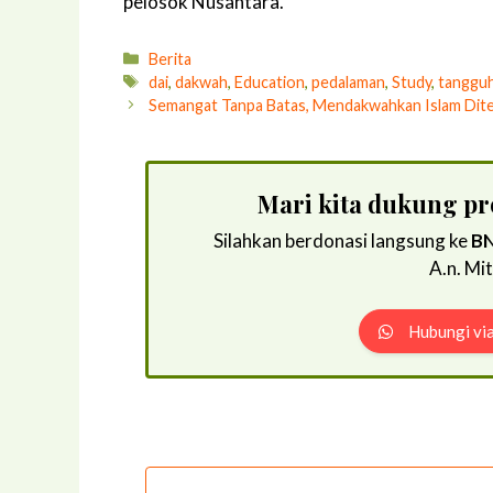
pelosok Nusantara.
Kategori
Berita
Tag
dai
,
dakwah
,
Education
,
pedalaman
,
Study
,
tanggu
Semangat Tanpa Batas, Mendakwahkan Islam Dite
Mari kita dukung p
Silahkan berdonasi langsung ke
BN
A.n. Mi
Hubungi vi