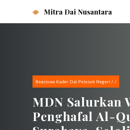
Langsung
Mitra Dai Nusantara
ke
isi
Beasiswa Kader Dai Pelosok Negeri
/
/
MDN Salurkan 
Penghafal Al-Q