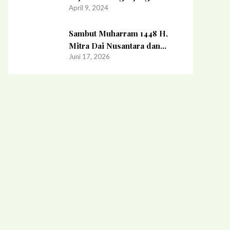
April 9, 2024
Ramadhan
Sambut Muharram 1448 H,
Mitra Dai Nusantara dan
Juni 17, 2026
Pemuda Hidayatullah
Surabaya Adakan Kajian
Bersama Mahasiswa Kader
Dai