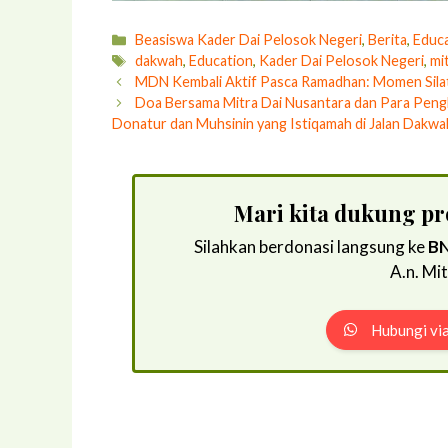
Kategori
Beasiswa Kader Dai Pelosok Negeri
,
Berita
,
Educ
Tag
dakwah
,
Education
,
Kader Dai Pelosok Negeri
,
mi
MDN Kembali Aktif Pasca Ramadhan: Momen Sila
Doa Bersama Mitra Dai Nusantara dan Para Peng
Donatur dan Muhsinin yang Istiqamah di Jalan Dakwa
Mari kita dukung p
Silahkan berdonasi langsung ke
BN
A.n. Mi
Hubungi vi