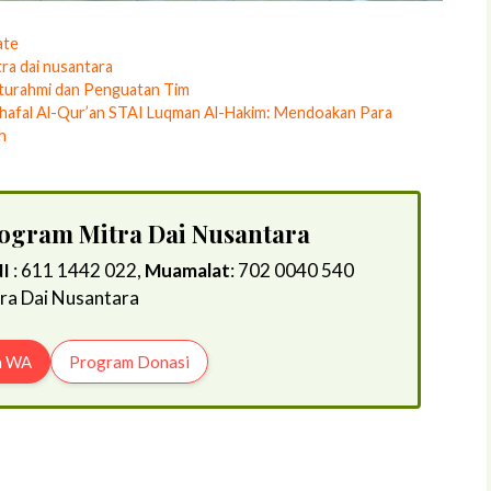
ate
tra dai nusantara
turahmi dan Penguatan Tim
hafal Al-Qur’an STAI Luqman Al-Hakim: Mendoakan Para
h
rogram Mitra Dai Nusantara
I
: 611 1442 022,
Muamalat
: 702 0040 540
tra Dai Nusantara
a WA
Program Donasi