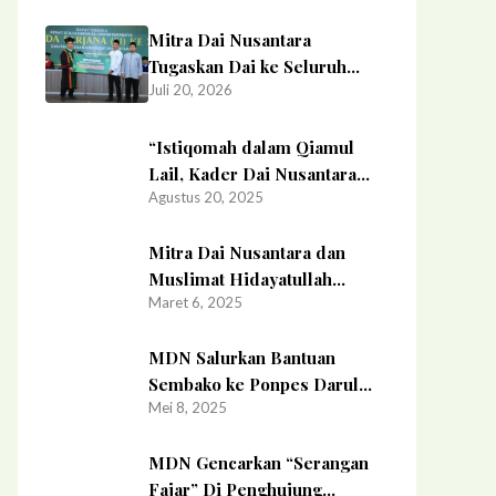
Mitra Dai Nusantara
Tugaskan Dai ke Seluruh
Juli 20, 2026
Nusantara dan Salurkan
Beasiswa Pendidikan Rp.724
Juta
“Istiqomah dalam Qiamul
Lail, Kader Dai Nusantara
Agustus 20, 2025
Siapkan Bekal Dakwah”
Mitra Dai Nusantara dan
Muslimat Hidayatullah
Maret 6, 2025
Salurkan Santunan Anak Yatim
di Keputih Surabaya
MDN Salurkan Bantuan
Sembako ke Ponpes Darul
Mei 8, 2025
Hijrah Gresik
MDN Gencarkan “Serangan
Fajar” Di Penghujung