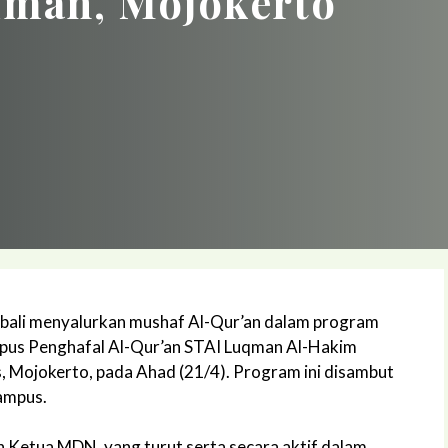
liman, Mojokerto
bali menyalurkan mushaf Al-Qur’an dalam program
ampus Penghafal Al-Qur’an STAI Luqman Al-Hakim
s, Mojokerto, pada Ahad (21/4). Program ini disambut
ampus.
eh Ketua MDN, yang turut serta secara aktif dalam