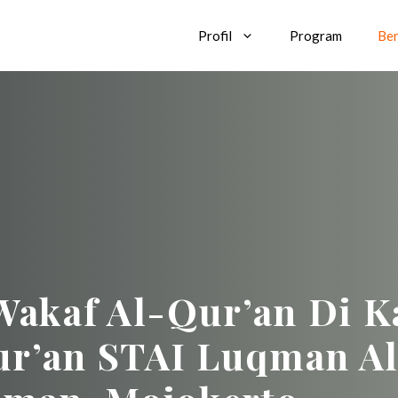
Profil
Program
Ber
Wakaf Al-Qur’an Di 
ur’an STAI Luqman A