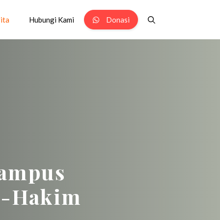
ita
Hubungi Kami
Donasi
Kampus
l-Hakim