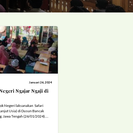
Januari 26, 2024
Negeri Ngajar Ngaji di
ok Negeri laksanakan Safari
Lanjut Usia) di Dusun Bancak
g, Jawa Tengah (26/01/2024).
Ikhlas Dusun Bancak Kulon,
n itu berupa proses belajar dan
sebut dengan TPA ...
Read more