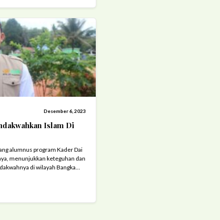
Desember 6, 2023
ndakwahkan Islam Di
rang alumnus program Kader Dai
baya, menunjukkan keteguhan dan
dakwahnya di wilayah Bangka
terbatasan sumber daya, Ustadz
i nilai-nilai keislaman dan
 masyarakat setempat. Berawal