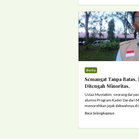
Berita
Semangat Tanpa Batas,
Ditengah Minoritas.
Ustaz Mustakim, seorang dai yan
alumni Program Kader Dai dari M
menorehkan jejak dakwahnya di 
Menjalankan tugas dakwah di wi
Baca Selengkapnya
menganut agama Katholik dan Kr
dengan tantangan kompleks seb
Islam, agama ...
Read more