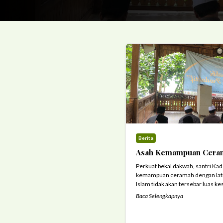
Berita
Asah Kemampuan Ceram
Perkuat bekal dakwah, santri Kad
kemampuan ceramah dengan latiha
Islam tidak akan tersebar luas k
sekarang ini tanpa adanya sebuah
Baca Selengkapnya
karena itu menjadi sebuah kenis
untuk ikut mensyiarkan dakwah
kapasitasnya masing-masing. Seb