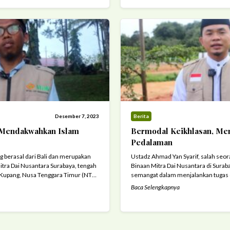
Desember 7, 2023
Berita
 Mendakwahkan Islam
Bermodal Keikhlasan, Me
Pedalaman
g berasal dari Bali dan merupakan
Ustadz Ahmad Yan Syarif, salah seo
itra Dai Nusantara Surabaya, tengah
Binaan Mitra Dai Nusantara di Sura
Kupang, Nusa Tenggara Timur (NTT).
semangat dalam menjalankan tugas 
layah yang mayoritas penduduknya
Belitung. Meski dihadapkan pada ke
Baca Selengkapnya
isten, Ustaz Mustakim berhadapan
Ahmad Yan Syarif tetap gigih menyema
agai seorang dai yang mengemban
memberikan kontribusi positif bagi
dari daerah Nias, ...
Read more