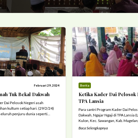
Februari 29, 2024
Berita
ah Tuk Bekal Dakwah
Ketika Kader Dai Pelosok 
TPA Lansia
er Dai Pelosok Negeri asah
n kultum setiap hari. (29/2/24)
Para santri Program Kader Dai Pelos
eseluruh penjuru dunia seperti
Dakwah, Ngajar Ngaji di TPA Lansia (
 aktivitas gerakan dakwah. Oleh
Kulon, Kec. Sawangan, Kab. Magelan
cayaan bagi seluruh umat Islam
Momen langka terlihat di Masjid Al 
Baca Selengkapnya
 sesuai dengan kemampuan dan
Sawangan Kab. Magelang. Pemandanga
agaimana ...
Read more
mengajar Al Qur’an yang biasanya di