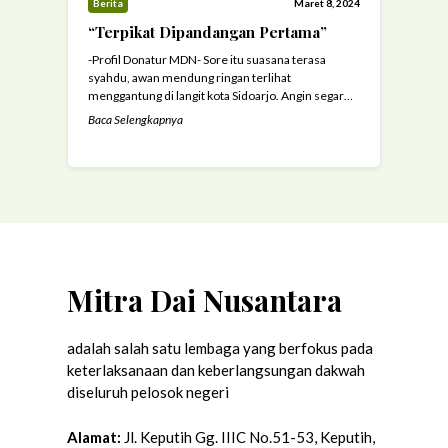
Berita
Maret 8, 2024
“Terpikat Dipandangan Pertama”
-Profil Donatur MDN- Sore itu suasana terasa
syahdu, awan mendung ringan terlihat
menggantung di langit kota Sidoarjo. Angin segar
berhembus sepoi sepoi dan membelai dengan
Baca Selengkapnya
lembut setiap yang dijumpainya. Begitu juga
dengan lalu lalang kendaraan yang biasanya padat
merayap juga terpantau senggang. Realita tersebut
seakan ingin menyampaikan pesan bahwa alam dan
seisinya sedang dalam kondisi ...
Read more
Mitra Dai Nusantara
adalah salah satu lembaga yang berfokus pada
keterlaksanaan dan keberlangsungan dakwah
diseluruh pelosok negeri
Alamat:
Jl. Keputih Gg. IIIC No.51-53, Keputih,