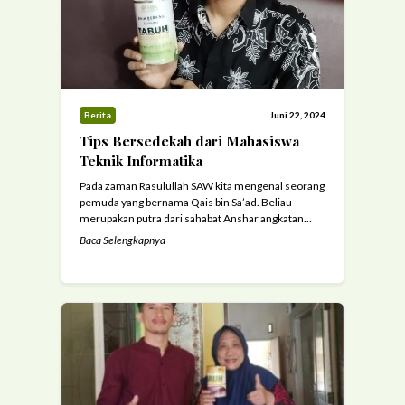
Berita
Juni 22, 2024
Tips Bersedekah dari Mahasiswa
Teknik Informatika
Pada zaman Rasulullah SAW kita mengenal seorang
pemuda yang bernama Qais bin Sa’ad. Beliau
merupakan putra dari sahabat Anshar angkatan
pertama yaitu Sa’ad bin Ubabah bin Dulaim bin
Baca Selengkapnya
Haritsah yang mengukuhkan keislamannya
dihadapan Nabi pada baiat Aqabah kedua. Qais bin
Sa’ad adalah pemuda yang terkenal akan
kedermawannya. Kecintaannya dalam berderma
ini merupakan warisan langsung dari ...
Read more