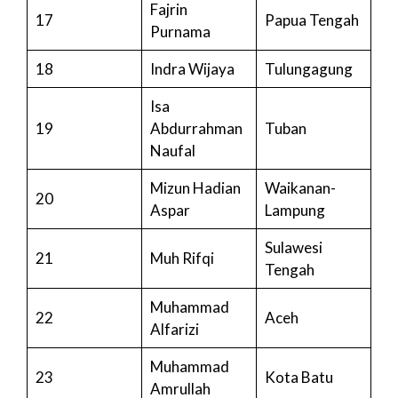
Fajrin
17
Papua Tengah
Purnama
18
Indra Wijaya
Tulungagung
Isa
19
Abdurrahman
Tuban
Naufal
Mizun Hadian
Waikanan-
20
Aspar
Lampung
Sulawesi
21
Muh Rifqi
Tengah
Muhammad
22
Aceh
Alfarizi
Muhammad
23
Kota Batu
Amrullah