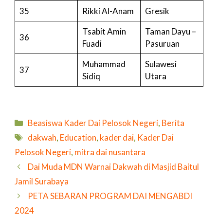
35
Rikki Al-Anam
Gresik
Tsabit Amin
Taman Dayu –
36
Fuadi
Pasuruan
Muhammad
Sulawesi
37
Sidiq
Utara
Kategori
Beasiswa Kader Dai Pelosok Negeri
,
Berita
Tag
dakwah
,
Education
,
kader dai
,
Kader Dai
Pelosok Negeri
,
mitra dai nusantara
Dai Muda MDN Warnai Dakwah di Masjid Baitul
Jamil Surabaya
PETA SEBARAN PROGRAM DAI MENGABDI
2024