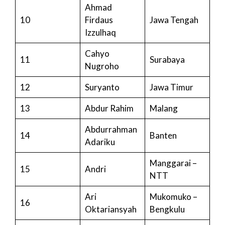
Ahmad
10
Firdaus
Jawa Tengah
Izzulhaq
Cahyo
11
Surabaya
Nugroho
12
Suryanto
Jawa Timur
13
Abdur Rahim
Malang
Abdurrahman
14
Banten
Adariku
Manggarai –
15
Andri
NTT
Ari
Mukomuko –
16
Oktariansyah
Bengkulu