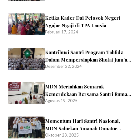
Ketika Kader Dai Pelosok Negeri
Ngajar Ngaji di TPA Lansia
Februari 17, 2024
Kontribusi Santri Program Tahfidz
Dalam Mempersiapkan Sholat Jum’at
Desember 22, 2024
di Masjid Aqshal Madinah
MDN Meriahkan Semarak
Kemerdekaan Bersama Santri Rumah
Agustus 19, 2025
Qur’an Hidayatullah
Momentum Hari Santri Nasional,
MDN Salurkan Amanah Donatur
Oktober 23, 2025
Berupa Beras untuk Kader Dai di