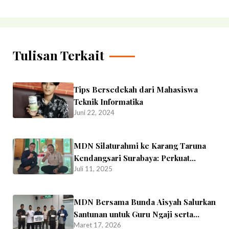
Tulisan Terkait
Tips Bersedekah dari Mahasiswa
Teknik Informatika
Juni 22, 2024
MDN Silaturahmi ke Karang Taruna
Kendangsari Surabaya: Perkuat
Juli 11, 2025
Jaringan dan Jajaki Kolaborasi
Program Pemuda
MDN Bersama Bunda Aisyah Salurkan
Santunan untuk Guru Ngaji serta
Maret 17, 2026
Imam Masjid