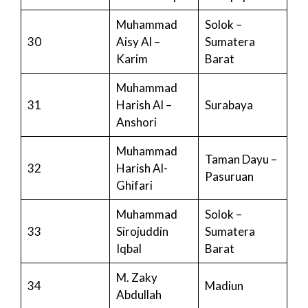
Muhammad
Solok –
30
Aisy Al –
Sumatera
Karim
Barat
Muhammad
31
Harish Al –
Surabaya
Anshori
Muhammad
Taman Dayu –
32
Harish Al-
Pasuruan
Ghifari
Muhammad
Solok –
33
Sirojuddin
Sumatera
Iqbal
Barat
M. Zaky
34
Madiun
Abdullah