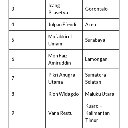
Icang
3
Gorontalo
Prasetya
4
Julpan Efendi
Aceh
Mufakkirul
5
Surabaya
Umam
Moh Faiz
6
Lamongan
Amiruddin
Pikri Anugra
Sumatera
7
Utama
Selatan
8
Rion Widagdo
Maluku Utara
Kuaro –
9
Vana Restu
Kalimantan
Timur