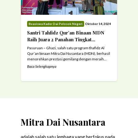
Beasiswa Kader Dai Pelosok Negeri
Oktober 14, 2024
Santri Tahfidz Qur’an Binaan MDN
Raih Juara 2 Panahan Tingkat
Nasional
Pasuruan – Ghazi, salah satu program thafidz Al
Qur’an binaan Mitra Dai Nusantara (MDN), berhasil
menorehkan prestasi gemilang dengan meraih
juara 2 dalam lomba panahan tradisional tingkat
Baca Selengkapnya
nasional. Perhelatan akbar tersebut digelar di
Pondok Pesantren Bayt Al-Hikmah, Pasuruan, pada
Sabtu, 12 Oktober 2024. Ajang ini merupakan
bagian dari Festival Dolanan Yok!9, yang diikuti oleh
50 ...
Read more
Mitra Dai Nusantara
adalah salah satu lembaga yang berfokus pada