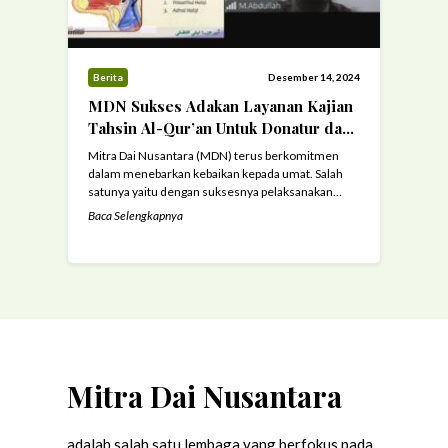
Berita
Desember 14, 2024
MDN Sukses Adakan Layanan Kajian
Tahsin Al-Qur’an Untuk Donatur dan
Masyarakat Umum
Mitra Dai Nusantara (MDN) terus berkomitmen
dalam menebarkan kebaikan kepada umat. Salah
satunya yaitu dengan suksesnya pelaksanakan
layanan perdana kajian tahsin bacaan Al-Qur’an
Baca Selengkapnya
bersama Ust Abdullah Lc. (14/12/2024) Dalam
meningkatkan layanan kepada ummat, MDN terus
berinovasi melaksanakan berbagai macam kegiatan
yang sarat manfaat. Salah satu program layanan
yang diberikan MDN adalah layanan kajian tahsin Al
...
Read more
Mitra Dai Nusantara
adalah salah satu lembaga yang berfokus pada