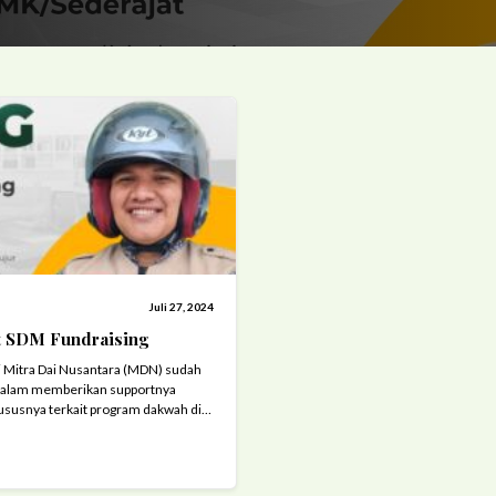
Juli 27, 2024
 SDM Fundraising
i Mitra Dai Nusantara (MDN) sudah
dalam memberikan supportnya
susnya terkait program dakwah di
akat marginal perkotaan. Berbagai
ntunan untuk dai dan kader dai
kan. Begitu juga dengan program
 oleh masyarakat, ...
Read more