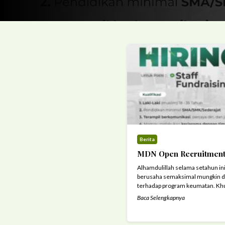
Berita
MDN Open Recruitment
Alhamdulillah selama setahun in
berusaha semaksimal mungkin 
terhadap program keumatan. Khu
pedalaman dan pembinaan masyar
Baca Selengkapnya
progam pembinaan mualaf dan sa
pelosok negeri terus dimaksimal
layanan MDN sudah bisa dinikmati