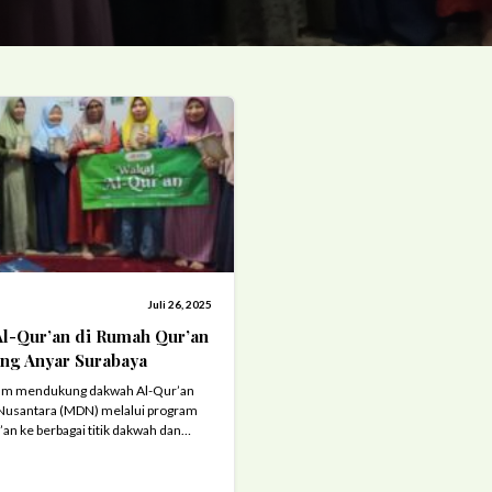
Juli 26, 2025
l-Qur’an di Rumah Qur’an
ng Anyar Surabaya
lam mendukung dakwah Al-Qur’an
 Nusantara (MDN) melalui program
an ke berbagai titik dakwah dan
ni, penyaluran dilakukan di Rumah
 Anyar, Surabaya, sebuah rumah
okus pada pembinaan tahfizh dan