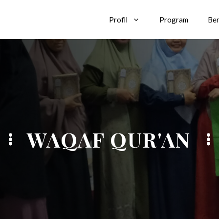
Profil
Program
Ber
WAQAF QUR'AN