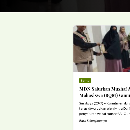
Berita
MDN Salurkan Mushaf A
Mahasiswa (RQM) Gunu
Surabaya (23/7) – Komitmen da
terus diwujudkan oleh Mitra Dai
penyaluran wakaf mushaf Al-Qur’
lembaga pendidikan Islam. Kali i
Baca Selengkapnya
Qur’an Mahasiswa (RQM) Gunung
binaan para mahasiswa yang berf