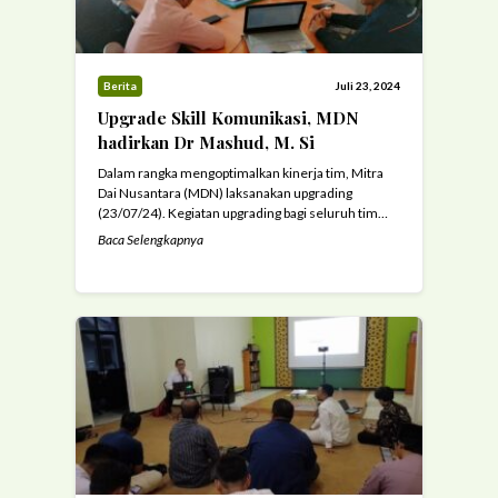
Berita
Juli 23, 2024
Upgrade Skill Komunikasi, MDN
hadirkan Dr Mashud, M. Si
Dalam rangka mengoptimalkan kinerja tim, Mitra
Dai Nusantara (MDN) laksanakan upgrading
(23/07/24). Kegiatan upgrading bagi seluruh tim
Mitra Dai Nusantara (MDN) kali ini mendatangkan
Baca Selengkapnya
Dr. Mashud yaitu seorang pakar komunikasi
sekaligus dosen Sekolah Tinggi Agama Islam
Luqman Al Hakim (STAIL) Surabaya. Dalam
pertemuan kali ini Dr. Mashud memaparkan terkait
strategi komunikasi khususnya dalam konteks
fundraising. ...
Read more