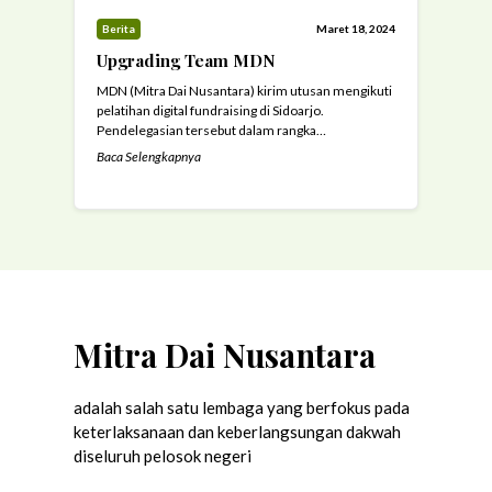
Berita
Maret 18, 2024
Upgrading Team MDN
MDN (Mitra Dai Nusantara) kirim utusan mengikuti
pelatihan digital fundraising di Sidoarjo.
Pendelegasian tersebut dalam rangka
meningkatkan skill team MDN. (17/03/2024)
Baca Selengkapnya
Sebagai upaya adaptasi teknologi dalam lembaga
filantropi, MDN mengirimkan utusan untuk
mengikuti Pelatihan Digital Fundraising. Pelatihan
ini merupakan bagian dari strategi meningkatkan
progres MDN dalam memaksimalkan potensi dana
umat. Tak hanya itu, melalui kegiatan ...
Read more
Mitra Dai Nusantara
adalah salah satu lembaga yang berfokus pada
keterlaksanaan dan keberlangsungan dakwah
diseluruh pelosok negeri