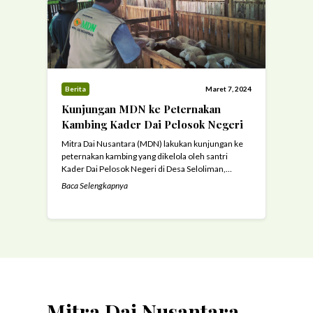
Berita
Maret 7, 2024
Kunjungan MDN ke Peternakan
Kambing Kader Dai Pelosok Negeri
Mitra Dai Nusantara (MDN) lakukan kunjungan ke
peternakan kambing yang dikelola oleh santri
Kader Dai Pelosok Negeri di Desa Seloliman,
Kecamatan Trawas Kabupaten Mojokerto (7/3/24)
Baca Selengkapnya
Dalam rangka memastikan perkaderan santri
program Beasiswa Kader Dai Pelosok Negeri,
pengurus Mitra Dai Nusantara melakukan
kunjungan sekaligus silaturahmi ke kampus
perkaderan di Kaki Gunung Penanggungan, Desa
Seloliman, Kota Mojokerto. ...
Read more
Mitra Dai Nusantara