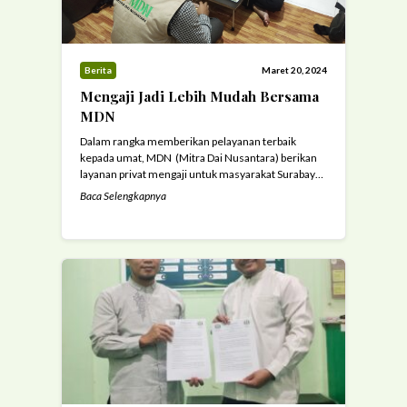
Berita
Maret 20, 2024
Mengaji Jadi Lebih Mudah Bersama
MDN
Dalam rangka memberikan pelayanan terbaik
kepada umat, MDN (Mitra Dai Nusantara) berikan
layanan privat mengaji untuk masyarakat Surabaya
dan sekitarnya. (20/03/24) Membaca Al Qur’an dan
Baca Selengkapnya
memahaminya merupakan sebuah keniscayaan
bagi setiap umat Islam. Karena Al Qur’an
merupakan pedoman hidup yang akan
mengantarkan kepada kebahagiaan di dunia sampai
di akhirat kelak. Membacanya merupakan sebuah
ibadah bahkan ...
Read more