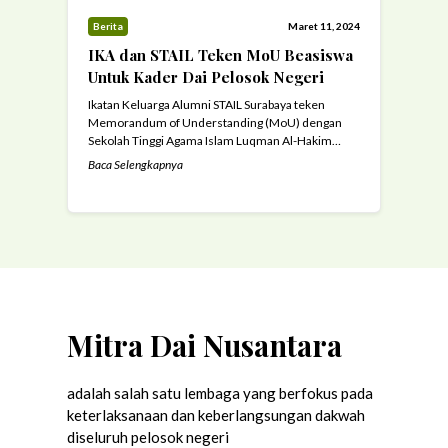
Berita
Maret 11, 2024
IKA dan STAIL Teken MoU Beasiswa
Untuk Kader Dai Pelosok Negeri
Ikatan Keluarga Alumni STAIL Surabaya teken
Memorandum of Understanding (MoU) dengan
Sekolah Tinggi Agama Islam Luqman Al-Hakim
Surabaya, pada Jumat 8 Maret 2024. Pada hari
Baca Selengkapnya
Jum’at, 4 Maret 2024 telah dilaksanakan Prosesi
penandatanganan Nota Kesepahaman atau MoU
pemberian beasiswa untuk program Kader Dai
Pelosok Negeri dilakukan oleh Ketua Sekolah
Tinggi Agama Islam Luqman Al-Hakim Surabaya ...
Read more
Mitra Dai Nusantara
adalah salah satu lembaga yang berfokus pada
keterlaksanaan dan keberlangsungan dakwah
diseluruh pelosok negeri