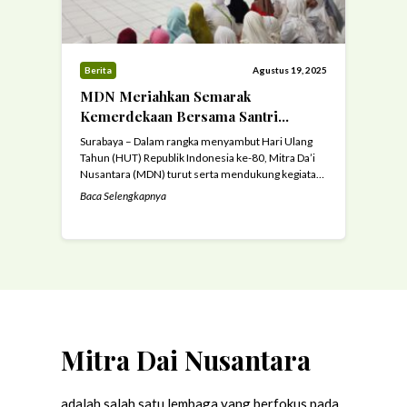
Berita
Agustus 19, 2025
MDN Meriahkan Semarak
Kemerdekaan Bersama Santri
Rumah Qur’an Hidayatullah
Surabaya – Dalam rangka menyambut Hari Ulang
Tahun (HUT) Republik Indonesia ke-80, Mitra Da’i
Nusantara (MDN) turut serta mendukung kegiatan
semarak kemerdekaan yang diselenggarakan
Baca Selengkapnya
bersama santri Rumah Qur’an Hidayatullah. Acara
berlangsung di Musholla Al-Ikhlas, Karangrejo,
Surabaya, pada 11–15 Agustus 2025 dengan penuh
keceriaan dan antusiasme dari para santri serta
masyarakat setempat. Beragam lomba khas
kemerdekaan ...
Read more
Mitra Dai Nusantara
adalah salah satu lembaga yang berfokus pada