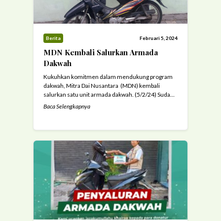
Berita
Februari 5, 2024
MDN Kembali Salurkan Armada
Dakwah
Kukuhkan komitmen dalam mendukung program
dakwah, Mitra Dai Nusantara (MDN) kembali
salurkan satu unit armada dakwah. (5/2/24) Sudah
kesekian kalinya Mitra Dai Nusantara (MDN)
Baca Selengkapnya
menyalurkan armada dakwah untuk mendukung
aktivitas dakwah. Armada dakwah ini merupakan
hasil donasi dari para donatur yang telah
mensupport program wakaf tunai armada dakwah
yang digencarkan oleh MDN. Penyaluran armada
dakwah ...
Read more