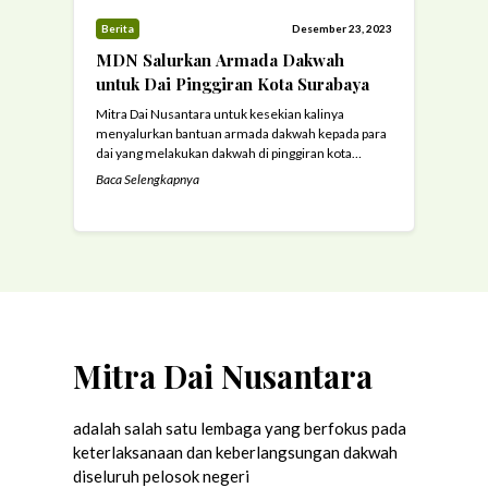
Berita
Desember 23, 2023
MDN Salurkan Armada Dakwah
untuk Dai Pinggiran Kota Surabaya
Mitra Dai Nusantara untuk kesekian kalinya
menyalurkan bantuan armada dakwah kepada para
dai yang melakukan dakwah di pinggiran kota
Surabaya. Kali ini, MDN menyalurkan satu unit
Baca Selengkapnya
sepeda motor .(23/12/23) Armada dakwah ini
merupakan hasil donasi dari program armada
dakwah yang digencarkan oleh MDN. Program
pengadaan armada dakwwah ini sangat urgent dan
sangat dibutuhkan untuk mendukung ...
Read more
Mitra Dai Nusantara
adalah salah satu lembaga yang berfokus pada
keterlaksanaan dan keberlangsungan dakwah
diseluruh pelosok negeri