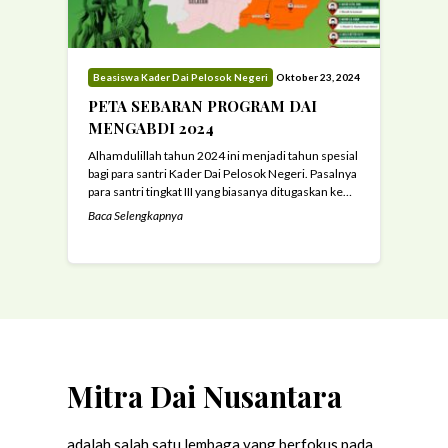
Beasiswa Kader Dai Pelosok Negeri
Oktober 23, 2024
PETA SEBARAN PROGRAM DAI
MENGABDI 2024
Alhamdulillah tahun 2024 ini menjadi tahun spesial
bagi para santri Kader Dai Pelosok Negeri. Pasalnya
para santri tingkat III yang biasanya ditugaskan ke
seluruh penjuru Jawa Timur, untuk tahun ini
Baca Selengkapnya
mereka difokuskan di kota Surabaya. Adapun
program yang mereka jalani yaitu “Dai Mengabdi”.
Program Dai Mengabdi adalah program pengabdian
santri Kader Dai Pelosok Negeri ke ...
Read more
Mitra Dai Nusantara
adalah salah satu lembaga yang berfokus pada